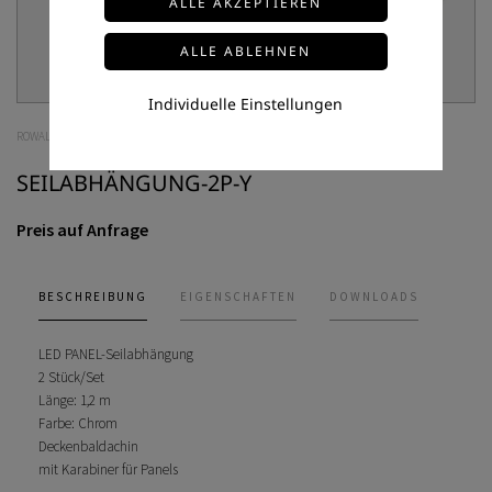
Individuelle Einstellungen
ROWALUX
SEILABHÄNGUNG-2P-Y
Preis auf Anfrage
BESCHREIBUNG
EIGENSCHAFTEN
DOWNLOADS
LED PANEL-Seilabhängung
2 Stück/Set
Länge: 1,2 m
Farbe: Chrom
Deckenbaldachin
mit Karabiner für Panels