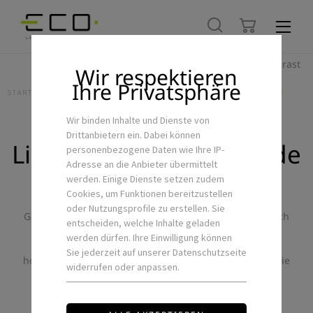
Hoher Kontrast
Wir respektieren
Ihre Privatsphäre
STARTSEITE
LED-SONDERLEUCHTEN
LICHT-DECKEN UND WÄNDE
Wir binden Inhalte und Dienste von
Drittanbietern ein. Dabei können
Licht-Decken und Wände
personenbezogene Daten wie Ihre IP-
Adresse an die Anbieter übermittelt
werden. Einige Dienste setzen zudem
Cookies, um Funktionen bereitzustellen
Im Gewerbe, Einzelhandel, in der Hotellerie und der
oder Nutzungsprofile zu erstellen. Sie
Gastronomie, vom Wellness- über den Empfangsbereich
entscheiden, welche Inhalte geladen
zu Besprechungszimmern bis hin zu Privaträumen –
werden dürfen. Ihre Einwilligung können
Indoor wie Outdoor: Egal in welchem Bereich unsere
Sie jederzeit auf unserer Datenschutzseite
hochwertigen Lichtdeckensysteme installiert werden, sie
widerrufen oder anpassen.
sorgen für Aufmerksamkeit und eine stimmige
Atmosphäre. Sie lassen sich einfach in bereits
bestehende Lichtsysteme integrieren und wirken