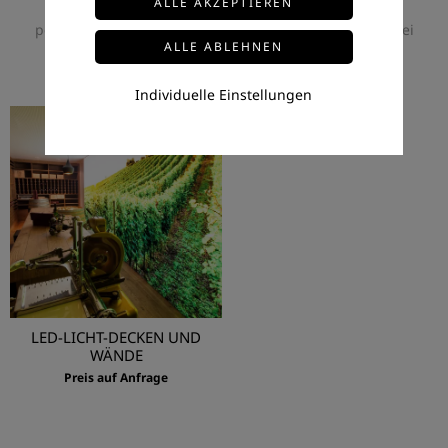
gleichzeitig als Alleinstellungsmerkmal und als
persönlicher Eyecatcher. Größen und Formen sind dabei
keine Grenzen gesetzt.
Individuelle Einstellungen
LED-LICHT-DECKEN UND
WÄNDE
Preis auf Anfrage