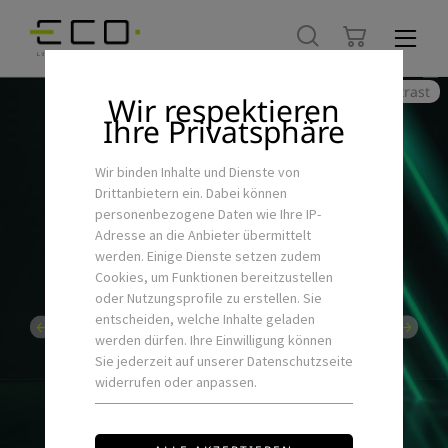
Hoher Kontrast
Wir respektieren
Ihre Privatsphäre
Wir binden Inhalte und Dienste von
Drittanbietern ein. Dabei können
personenbezogene Daten wie Ihre IP-
Adresse an die Anbieter übermittelt
werden. Einige Dienste setzen zudem
ONLINESHOP
Cookies, um Funktionen bereitzustellen
oder Nutzungsprofile zu erstellen. Sie
Entdecken Sie jetzt unsere Produkte!
entscheiden, welche Inhalte geladen
werden dürfen. Ihre Einwilligung können
Sie jederzeit auf unserer Datenschutzseite
ZUM ONLINESHOP
widerrufen oder anpassen.