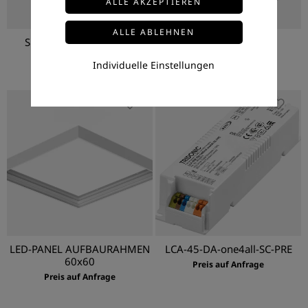
SEILABHÄNGUNG-2P-Y
ABR-PANEL-R
Preis auf Anfrage
Preis auf Anfrage
Individuelle Einstellungen
LED-PANEL AUFBAURAHMEN
LCA-45-DA-one4all-SC-PRE
60x60
Preis auf Anfrage
Preis auf Anfrage