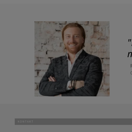
"
m
KONTAKT