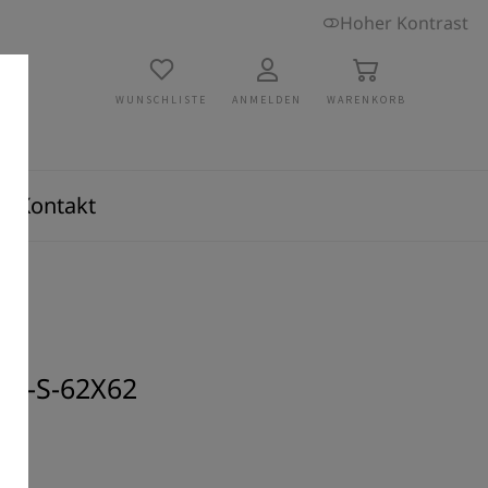
Hoher Kontrast
WUNSCHLISTE
ANMELDEN
WARENKORB
Kontakt
EN-S-62X62
mm