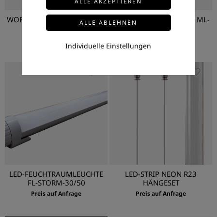
WORK LED-STRIP DOUBLE 25
LED-MODULARLEUCHTE ML-
METER
GASOLY-150
Preis auf Anfrage
Preis auf Anfrage
Individuelle Einstellungen
LED-FEUCHTRAUMLEUCHTE
LED-STRIP NEON R23
FL-STORM-30/50
HÄNGESET
Preis auf Anfrage
Preis auf Anfrage