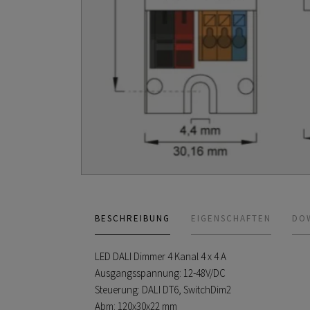
BESCHREIBUNG
EIGENSCHAFTEN
DO
LED DALI Dimmer 4 Kanal 4 x 4 A
Ausgangsspannung: 12-48V/DC
Steuerung: DALI DT6, SwitchDim2
Abm: 120x30x22 mm