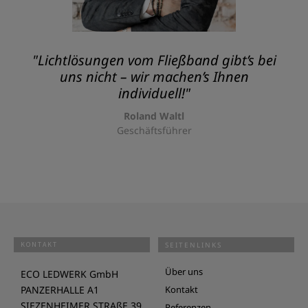
"Lichtlösungen vom Fließband gibt’s bei
uns nicht – wir machen’s Ihnen
individuell!"
Roland Waltl
Geschäftsführer
KONTAKT
SEITENLINKS
Über uns
ECO LEDWERK GmbH
PANZERHALLE A1
Kontakt
SIEZENHEIMER STRAßE 39
Referenzen