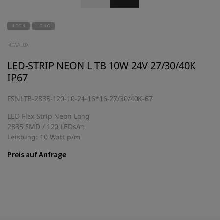
NEON
LONG
ROWALUX
LED-STRIP NEON L TB 10W 24V 27/30/40K
IP67
FSNLTB-2835-120-10-24-16*16-27/30/40K-67
LED Flex Strip Neon Long
2835 SMD / 120 LEDs/m
Leistung: 10 Watt p/m
Preis auf Anfrage