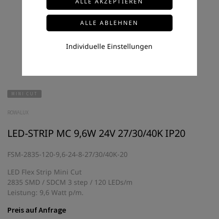
Individuelle Einstellungen
MINI CUT
ROWALUX
LED-STRIP MC 9,6W 24V 27/30/40K IP20
FSM-2835-120-9,6-24-8-27/30/40K-20
LED Flex Strip Mini Cut
2835 SMD / SDCM 3 step / 120 LEDs/m
Leistung: 9,6 Watt p/m.
Preis auf Anfrage