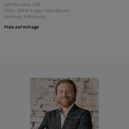
LED Flex Strip COB
COB / SDCM 5 step / 320 LED s/m
Leistung: 8 Watt p/m.
Preis auf Anfrage