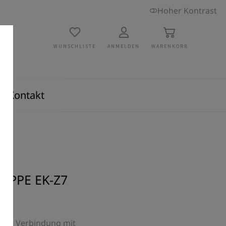
Hoher Kontrast
WUNSCHLISTE
ANMELDEN
WARENKORB
Kontakt
APPE EK-Z7
R8 in Verbindung mit