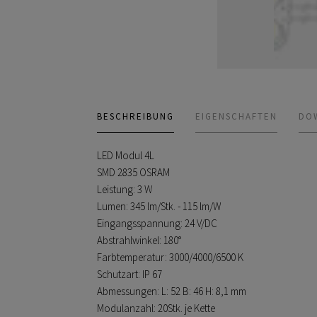
BESCHREIBUNG
EIGENSCHAFTEN
DO
LED Modul 4L
SMD 2835 OSRAM
Leistung: 3 W
Lumen: 345 lm/Stk. - 115 lm/W
Eingangsspannung: 24 V/DC
Abstrahlwinkel: 180°
Farbtemperatur: 3000/4000/6500 K
Schutzart: IP 67
Abmessungen: L: 52 B: 46 H: 8,1 mm
Modulanzahl: 20Stk. je Kette