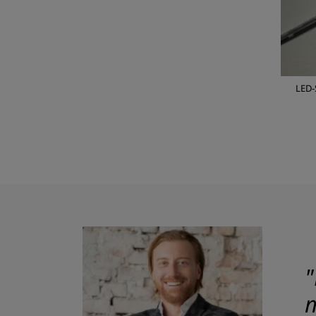
LED-
"
m