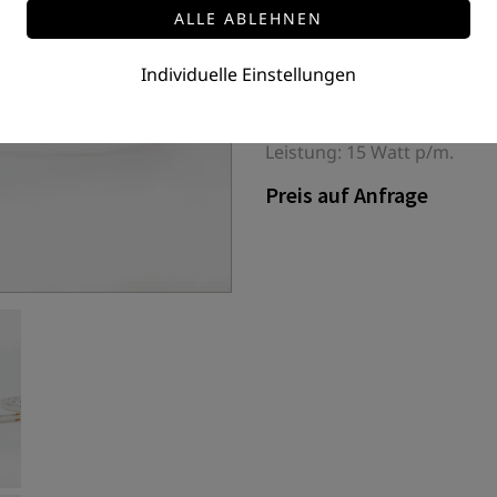
LED-STRIP DOB 1
FSDO-288-15-24-10-27/30/4
Individuelle Einstellungen
LED Flex Strip DOB High Eff
2022 SMD / 288 LEDs/m
Leistung: 15 Watt p/m.
Preis auf Anfrage