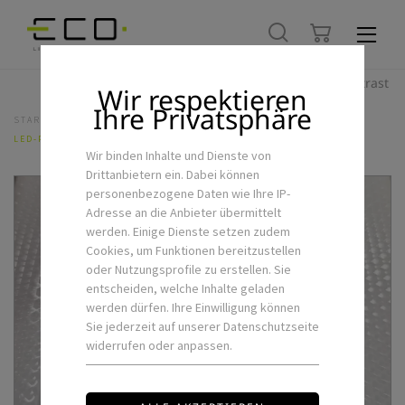
Hoher Kontrast
Wir respektieren
Ihre Privatsphäre
STARTSEITE
LED-FLEXSTRIPS & ZUBEHÖR
LED-PROFILABDECKUNG PRISMATIC AD-LC1-P
Wir binden Inhalte und Dienste von
Drittanbietern ein. Dabei können
personenbezogene Daten wie Ihre IP-
Adresse an die Anbieter übermittelt
werden. Einige Dienste setzen zudem
Cookies, um Funktionen bereitzustellen
oder Nutzungsprofile zu erstellen. Sie
entscheiden, welche Inhalte geladen
werden dürfen. Ihre Einwilligung können
Sie jederzeit auf unserer Datenschutzseite
widerrufen oder anpassen.