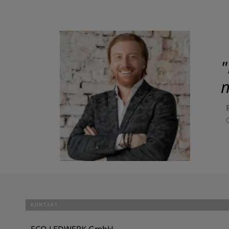
"
m
KONTAKT
ECO LEDWERK GmbH