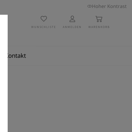
Hoher Kontrast
WUNSCHLISTE
ANMELDEN
WARENKORB
Kontakt
/W
t