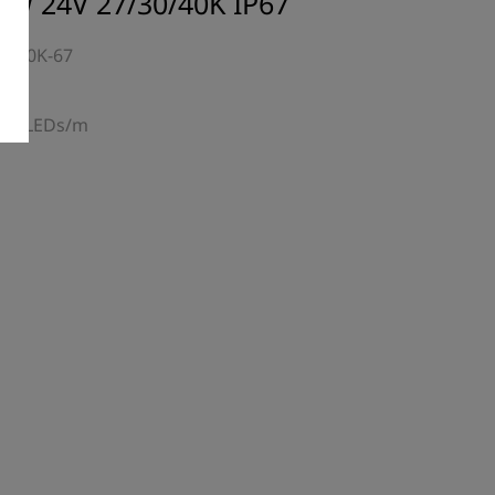
2W 24V 27/30/40K IP67
30/40K-67
cy
 160 LEDs/m