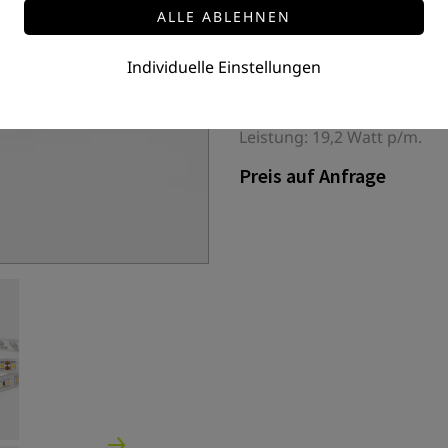
LED-STRIP HE 19,
FSH-2835-160-19-24-10-27/
Individuelle Einstellungen
LED Flex Strip High Efficien
2835 SMD / SDCM 3 step /
Leistung: 19,2 Watt p/m.
Preis auf Anfrage