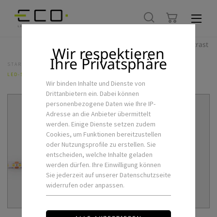
Hoher Kontrast
Wir respektieren
Ihre Privatsphäre
STARTSEITE
LED-FLEXSTRIPS & ZUBEHÖR
FLEXSTRIPS
LED-STRIP HE 14,4W 24V 27/30/40K IP20
Wir binden Inhalte und Dienste von
Drittanbietern ein. Dabei können
personenbezogene Daten wie Ihre IP-
Adresse an die Anbieter übermittelt
werden. Einige Dienste setzen zudem
Cookies, um Funktionen bereitzustellen
oder Nutzungsprofile zu erstellen. Sie
entscheiden, welche Inhalte geladen
werden dürfen. Ihre Einwilligung können
Sie jederzeit auf unserer Datenschutzseite
widerrufen oder anpassen.