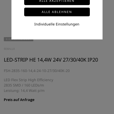
Individuelle Einstellungen
HIGH-EFFICIENCY
ROWALUX
LED-STRIP HE 14,4W 24V 27/30/40K IP20
FSH-2835-160-14,4-24-10-27/30/40K-20
LED Flex Strip High Efficiency
2835 SMD / 160 LEDs/m
Leistung: 14,4 Watt p/m
Preis auf Anfrage