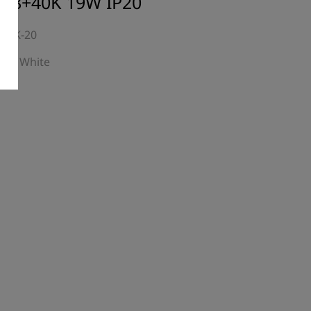
 18+40K 19W IP20
+40K-20
able White