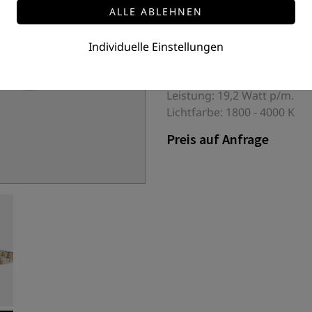
LED-STRIP BC/TW
FSBC-2835-240-19-24-10-18
Individuelle Einstellungen
LED Flex Strip BI-Color/Tun
SMD 2835 / 240 LEDs/m
Leistung: 19,2 Watt p/m.
Lichtfarbe: 1800 - 4000 K
Preis auf Anfrage