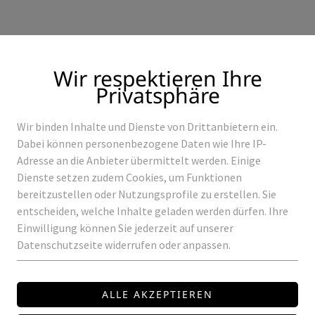
Wir respektieren Ihre
Privatsphäre
Wir binden Inhalte und Dienste von Drittanbietern ein.
Produkte
Referenzen
Dabei können personenbezogene Daten wie Ihre IP-
Adresse an die Anbieter übermittelt werden. Einige
Dienste setzen zudem Cookies, um Funktionen
bereitzustellen oder Nutzungsprofile zu erstellen. Sie
entscheiden, welche Inhalte geladen werden dürfen. Ihre
RIPS
LED-STRIP BC/TW 18+40K 19W IP20
Einwilligung können Sie jederzeit auf unserer
Datenschutzseite widerrufen oder anpassen.
BI-COLOR
TUNABLE WHITE
ROWALUX