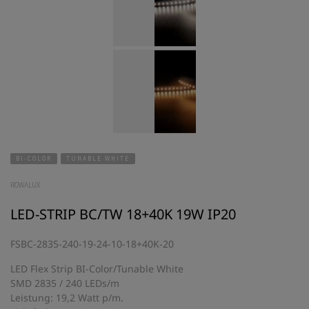
BI-COLOR
TUNABLE WHITE
ROWALUX
LED-STRIP BC/TW 18+40K 19W IP20
FSBC-2835-240-19-24-10-18+40K-20
LED Flex Strip BI-Color/Tunable White
SMD 2835 / 240 LEDs/m
Leistung: 19,2 Watt p/m.