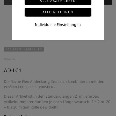
Individuelle Einstellungen
LED-PROFIL ABDECKUNG
ROWALUX
AD-LC1
Die flache Flex-Abdeckung lässt sich kombinieren mit den
Profilen P0050LPC1, P0050LR2
Dieser Artikel ist in den Standardlängen 2 m lieferbar.
Artikelnummerendungen je nach Längenwunsch: 2 = 2 m 20
= bis 20 m (auf Rolle gewickelt)