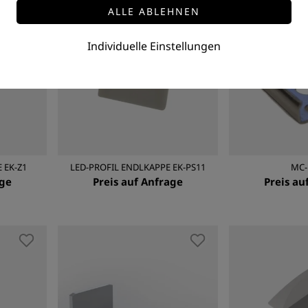
Individuelle Einstellungen
 EK-Z1
LED-PROFIL ENDLKAPPE EK-PS11
MC-
age
Preis auf Anfrage
Preis au