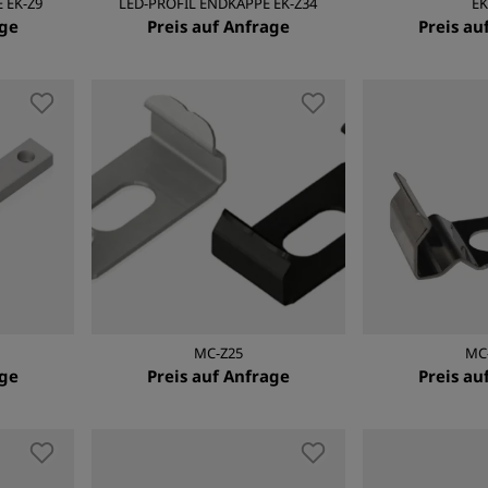
 EK-Z9
LED-PROFIL ENDKAPPE EK-Z34
EK
age
Preis auf Anfrage
Preis au
MC-Z25
MC
age
Preis auf Anfrage
Preis au