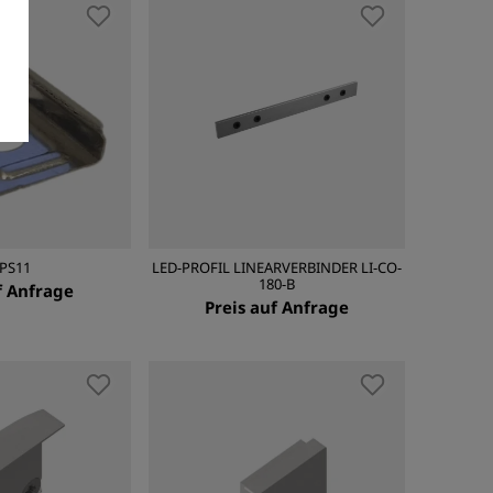
PS11
LED-PROFIL LINEARVERBINDER LI-CO-
180-B
f Anfrage
Preis auf Anfrage