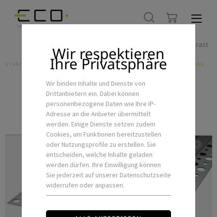
Hoher Kontrast
Wir respektieren
Ihre Privatsphäre
STARTSEITE
LED-FLEXSTRIPS & ZUBEHÖR
PROFILE
TROCKENBAU
Wir binden Inhalte und Dienste von
Drittanbietern ein. Dabei können
Trockenbau
personenbezogene Daten wie Ihre IP-
Adresse an die Anbieter übermittelt
werden. Einige Dienste setzen zudem
Cookies, um Funktionen bereitzustellen
oder Nutzungsprofile zu erstellen. Sie
entscheiden, welche Inhalte geladen
werden dürfen. Ihre Einwilligung können
Sie jederzeit auf unserer Datenschutzseite
widerrufen oder anpassen.