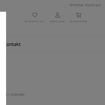
Hoher Kontrast
WUNSCHLISTE
ANMELDEN
WARENKORB
Kontakt
ekt / indirekt
U 10