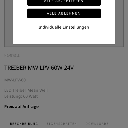
Individuelle Einstellungen
MEAN WELL
TREIBER MW LPV 60W 24V
MW-LPV-60
LED Treiber Mean Well
Leistung: 60 Watt
Preis auf Anfrage
BESCHREIBUNG
EIGENSCHAFTEN
DOWNLOADS