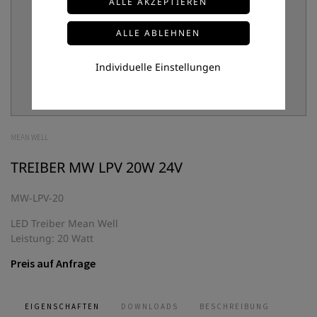
Individuelle Einstellungen
MEAN WELL
TREIBER MW LPV 20W 24V
MW-LPV-20
LED Treiber Mean Well
Leistung: 20 Watt
Preis auf Anfrage
EIGENSCHAFTEN
DOWNLOADS
BESCHREIBUNG