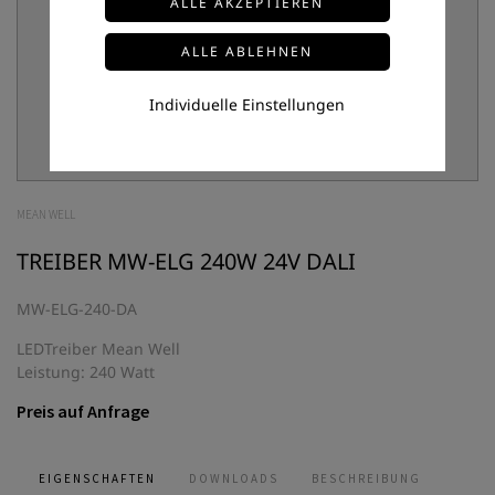
Individuelle Einstellungen
MEAN WELL
TREIBER MW-ELG 240W 24V DALI
MW-ELG-240-DA
LEDTreiber Mean Well
Leistung: 240 Watt
Preis auf Anfrage
EIGENSCHAFTEN
DOWNLOADS
BESCHREIBUNG