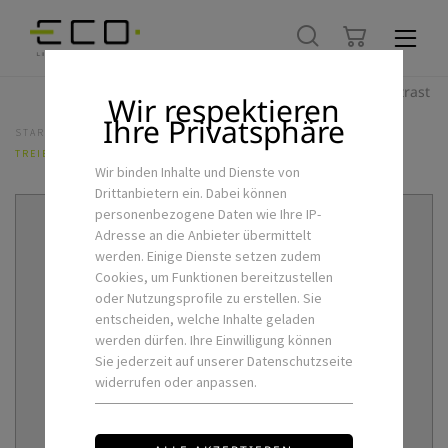
Hoher Kontrast
Wir respektieren
Ihre Privatsphäre
STARTSEITE
LED-FLEXSTRIPS & ZUBEHÖR
NETZTEILE
TREIBER MW-ELG 240W 24V DALI
Wir binden Inhalte und Dienste von
Drittanbietern ein. Dabei können
personenbezogene Daten wie Ihre IP-
Adresse an die Anbieter übermittelt
werden. Einige Dienste setzen zudem
Cookies, um Funktionen bereitzustellen
oder Nutzungsprofile zu erstellen. Sie
entscheiden, welche Inhalte geladen
werden dürfen. Ihre Einwilligung können
Sie jederzeit auf unserer Datenschutzseite
widerrufen oder anpassen.