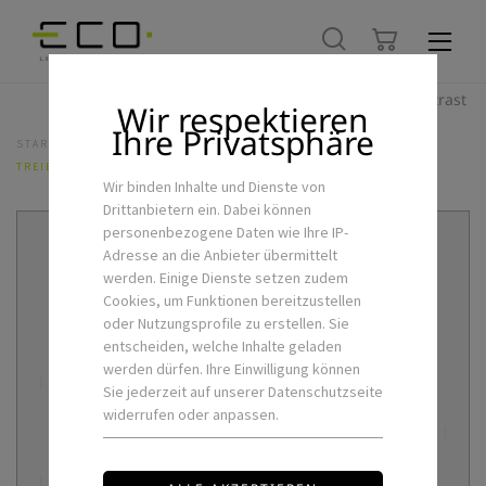
Hoher Kontrast
Wir respektieren
Ihre Privatsphäre
STARTSEITE
LED-FLEXSTRIPS & ZUBEHÖR
NETZTEILE
TREIBER MW-ELG-100-DA
Wir binden Inhalte und Dienste von
Drittanbietern ein. Dabei können
personenbezogene Daten wie Ihre IP-
Adresse an die Anbieter übermittelt
werden. Einige Dienste setzen zudem
Cookies, um Funktionen bereitzustellen
oder Nutzungsprofile zu erstellen. Sie
entscheiden, welche Inhalte geladen
werden dürfen. Ihre Einwilligung können
Sie jederzeit auf unserer Datenschutzseite
widerrufen oder anpassen.