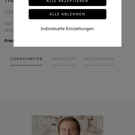
FTPC-100-24-S-DA6
LED Treiber Long Slim DALI
Individuelle Einstellungen
Leistung: 100 Watt
Preis auf Anfrage
EIGENSCHAFTEN
DOWNLOADS
BESCHREIBUNG