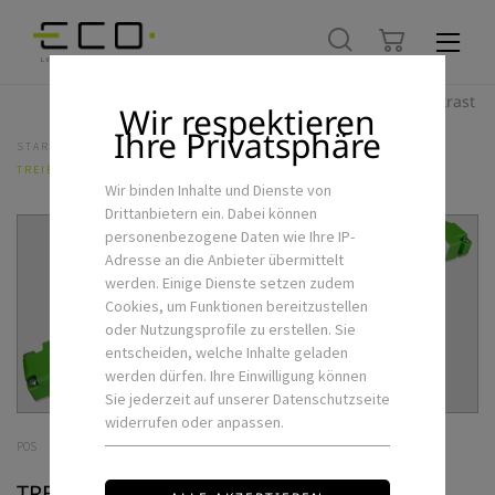
Hoher Kontrast
Wir respektieren
Ihre Privatsphäre
STARTSEITE
LED-FLEXSTRIPS & ZUBEHÖR
NETZTEILE
TREIBER FTPC 100W 24W SLIM DALI6
Wir binden Inhalte und Dienste von
Drittanbietern ein. Dabei können
personenbezogene Daten wie Ihre IP-
Adresse an die Anbieter übermittelt
werden. Einige Dienste setzen zudem
Cookies, um Funktionen bereitzustellen
oder Nutzungsprofile zu erstellen. Sie
entscheiden, welche Inhalte geladen
werden dürfen. Ihre Einwilligung können
Sie jederzeit auf unserer Datenschutzseite
widerrufen oder anpassen.
POS
TREIBER FTPC 100W 24W SLIM DALI6