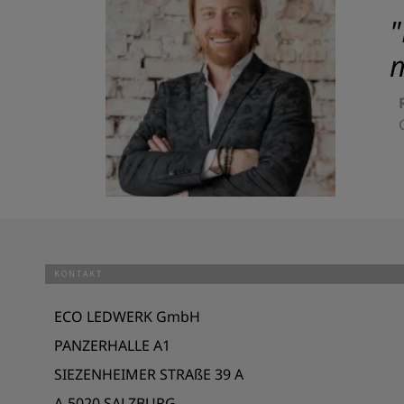
"
m
KONTAKT
ECO LEDWERK GmbH
PANZERHALLE A1
SIEZENHEIMER STRAßE 39 A
A-5020 SALZBURG