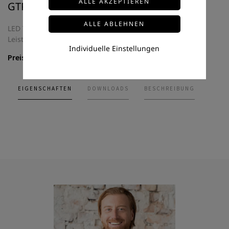
GTPC-150-24-S
LED Treiber Long Slim
Leistung: 150 Watt
Individuelle Einstellungen
Preis auf Anfrage
EIGENSCHAFTEN
DOWNLOADS
BESCHREIBUNG