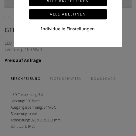
GPL
GTPC-100-24-S
Individuelle Einstellungen
LED Treiber Long Slim
Leistung: 100 Watt
Preis auf Anfrage
BESCHREIBUNG
EIGENSCHAFTEN
DOWNLOADS
LED Treiber Long Slim
Leistung: 100 Watt
Ausgangsspannung: 24 V/DC
Steuerung: on/off
Abmessung: 320 x 30 x 18.2 mm
Schutzart: IP 20