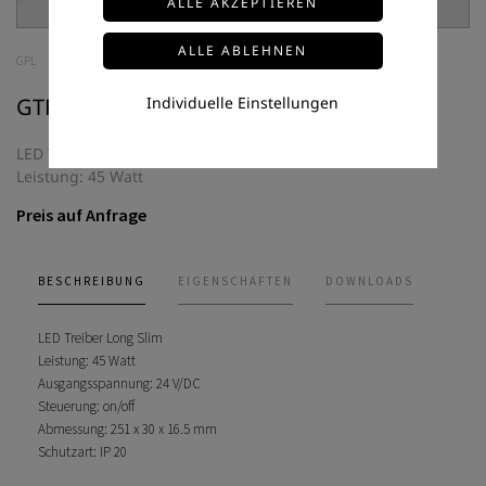
GPL
GTPC-45-24-S
Individuelle Einstellungen
LED Treiber Long Slim
Leistung: 45 Watt
Preis auf Anfrage
BESCHREIBUNG
EIGENSCHAFTEN
DOWNLOADS
LED Treiber Long Slim
Leistung: 45 Watt
Ausgangsspannung: 24 V/DC
Steuerung: on/off
Abmessung: 251 x 30 x 16.5 mm
Schutzart: IP 20