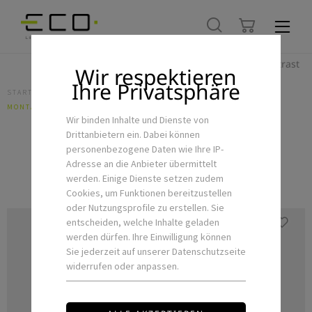
Hoher Kontrast
Wir respektieren
Ihre Privatsphäre
STARTSEITE
LED-FLEXSTRIPS & ZUBEHÖR
ZUBEHÖR
MONTAGEMATERIAL
Wir binden Inhalte und Dienste von
Drittanbietern ein. Dabei können
personenbezogene Daten wie Ihre IP-
Montagematerial
Adresse an die Anbieter übermittelt
werden. Einige Dienste setzen zudem
Cookies, um Funktionen bereitzustellen
oder Nutzungsprofile zu erstellen. Sie
entscheiden, welche Inhalte geladen
werden dürfen. Ihre Einwilligung können
Sie jederzeit auf unserer Datenschutzseite
widerrufen oder anpassen.