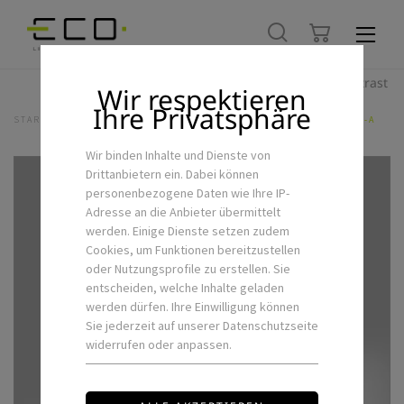
Hoher Kontrast
Wir respektieren
Ihre Privatsphäre
STARTSEITE
LED-INNENLEUCHTEN
LED-WANDLEUCHTE BENO-1-A
Wir binden Inhalte und Dienste von
Drittanbietern ein. Dabei können
personenbezogene Daten wie Ihre IP-
Adresse an die Anbieter übermittelt
werden. Einige Dienste setzen zudem
Cookies, um Funktionen bereitzustellen
oder Nutzungsprofile zu erstellen. Sie
entscheiden, welche Inhalte geladen
werden dürfen. Ihre Einwilligung können
Sie jederzeit auf unserer Datenschutzseite
widerrufen oder anpassen.