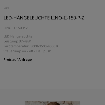
LED2
LED-HÄNGELEUCHTE LINO-II-150-P-Z
LINO-II-150-P-Z
LED Hängeleuchte
Leistung: 37-49W
Farbtemperatur: 3000-3500-4000 K
Steuerung: on - off / Dali push
Preis auf Anfrage