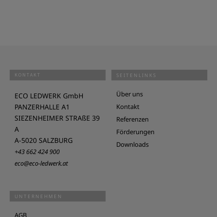
KONTAKT
SEITENLINKS
Über uns
ECO LEDWERK GmbH
PANZERHALLE A1
Kontakt
SIEZENHEIMER STRAßE 39
Referenzen
A
Förderungen
A-5020 SALZBURG
Downloads
+43 662 424 900
eco@eco-ledwerk.at
UNTERNEHMEN
AGB