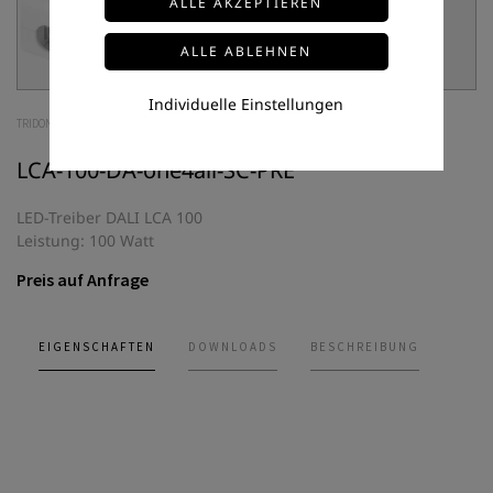
Individuelle Einstellungen
TRIDONIC
LCA-100-DA-one4all-SC-PRE
LED-Treiber DALI LCA 100
Leistung: 100 Watt
Preis auf Anfrage
EIGENSCHAFTEN
DOWNLOADS
BESCHREIBUNG