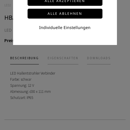
LED2
HBAY-II-PRO-DALI- 0-10V
Individuelle Einstellungen
LED Hallentstrahler Verbinder
Preis auf Anfrage
BESCHREIBUNG
EIGENSCHAFTEN
DOWNLOADS
LED Hallentstrahler Verbinder
Farbe: schwar
Spannung: 12 V
Abmessung: d30 x 111 mm
Schutzart: IP65