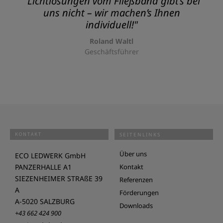
"Lichtlösungen vom Fließband gibt’s bei
uns nicht – wir machen’s Ihnen
individuell!"
Roland Waltl
Geschäftsführer
KONTAKT
SEITENLINKS
Über uns
ECO LEDWERK GmbH
PANZERHALLE A1
Kontakt
SIEZENHEIMER STRAßE 39
Referenzen
A
Förderungen
A-5020 SALZBURG
Downloads
+43 662 424 900