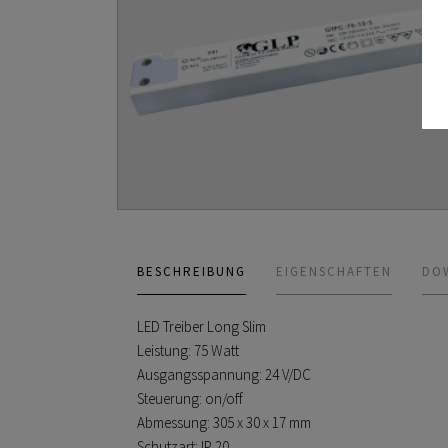
BESCHREIBUNG
EIGENSCHAFTEN
DO
LED Treiber Long Slim
Leistung: 75 Watt
Ausgangsspannung: 24 V/DC
Steuerung: on/off
Abmessung: 305 x 30 x 17 mm
Schutzart: IP 20