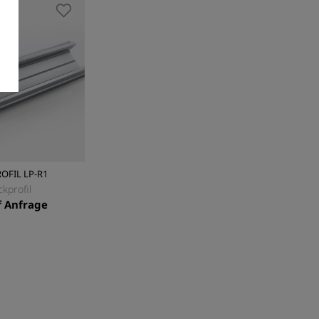
OFIL LP-R1
kprofil
f Anfrage