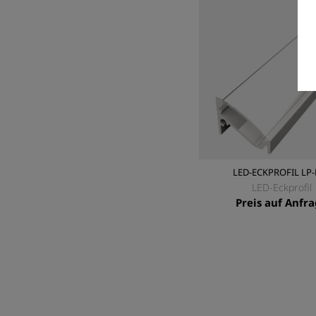
LED-ECKPROFIL LP-
LED-Eckprofil
Preis auf Anfr