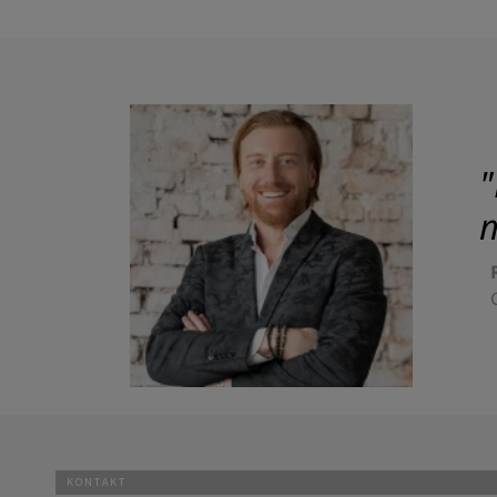
"
m
KONTAKT