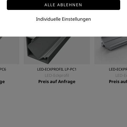
Individuelle Einstellungen
PC6
LED-ECKPROFIL LP-PC1
LED-ECKPR
LED-Eckprofil
LED-Ec
age
Preis auf Anfrage
Preis au