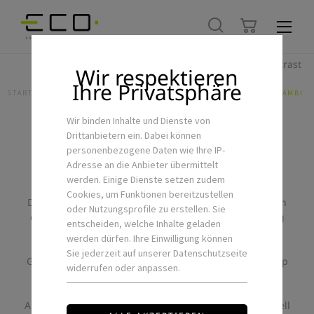
Hoher Kontrast
Wir respektieren
Ihre Privatsphäre
STARTSEITE
LED-FLEXSTRIPS & ZUBEHÖR
STEUERUNGEN
CASAMBI
Wir binden Inhalte und Dienste von
Drittanbietern ein. Dabei können
Casambi
personenbezogene Daten wie Ihre IP-
Adresse an die Anbieter übermittelt
werden. Einige Dienste setzen zudem
Cookies, um Funktionen bereitzustellen
Die Casambi App dienst als eine Benutzeroberfläche in
oder Nutzungsprofile zu erstellen. Sie
der Lichtsteuerung, z.B. als Inbetriebnahmewerkzeug
entscheiden, welche Inhalte geladen
oder als Steuerungstool. Die kostenlose Casambi App
werden dürfen. Ihre Einwilligung können
funktioniert sowohl mit iOS- als auch mit Android-
Sie jederzeit auf unserer Datenschutzseite
Geräten, wie Smartphones und Tablets. Neben der App
widerrufen oder anpassen.
können aber auch herkömmliche Wandschalter und
Taster zur Steuerung von Szenen genutzt werden.
Außerdem sind auf dem Markt eine Vielzahl von speziell