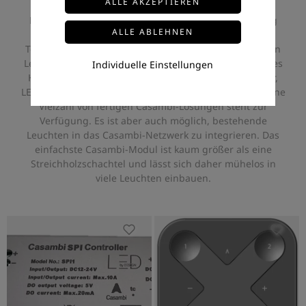
für Casambi entwickelten Schaltern, Dimmern und
Panels erhältlich. Alle Casambi-Produkte, unabhängig
vom Hersteller, sind miteinander kompatibelDie
Technologie von Casambi funktioniert mit vorhandenen
Leuchten oder bereits installierten Wandschaltern jedes
Individuelle Einstellungen
Herstellers, kann aber auch problemlos in LED-Treiber,
LED-Glühbirnen oder LED-Module integriert werden. Eine
Vielzahl von fertigen Casambi-Lösungen steht zur
Verfügung. Es ist aber auch möglich, bestehende
Leuchten in das Casambi-Netzwerk zu integrieren. Das
einfachste Casambi-Modul ist kaum größer als eine
Streichholzschachtel und lässt sich daher mühelos in
viele Leuchten einbauen.