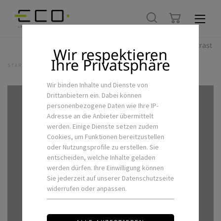
Hoher Kontrast
Wir respektieren
Ihre Privatsphäre
STARTSEITE
ALLE PRODUKTE
HBAY-II-PRO-BRACKET
Wir binden Inhalte und Dienste von
Drittanbietern ein. Dabei können
personenbezogene Daten wie Ihre IP-
Adresse an die Anbieter übermittelt
werden. Einige Dienste setzen zudem
Cookies, um Funktionen bereitzustellen
oder Nutzungsprofile zu erstellen. Sie
entscheiden, welche Inhalte geladen
werden dürfen. Ihre Einwilligung können
Sie jederzeit auf unserer Datenschutzseite
widerrufen oder anpassen.