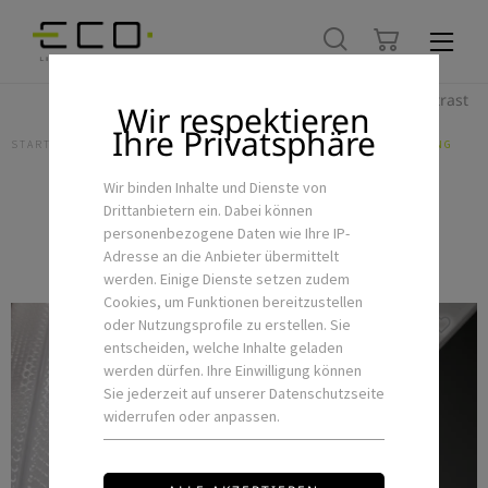
Hoher Kontrast
Wir respektieren
Ihre Privatsphäre
STARTSEITE
LED-FLEXSTRIPS & ZUBEHÖR
PROFILE
ABDECKUNG
Wir binden Inhalte und Dienste von
Drittanbietern ein. Dabei können
Abdeckung
personenbezogene Daten wie Ihre IP-
Adresse an die Anbieter übermittelt
werden. Einige Dienste setzen zudem
Cookies, um Funktionen bereitzustellen
oder Nutzungsprofile zu erstellen. Sie
entscheiden, welche Inhalte geladen
werden dürfen. Ihre Einwilligung können
Sie jederzeit auf unserer Datenschutzseite
widerrufen oder anpassen.