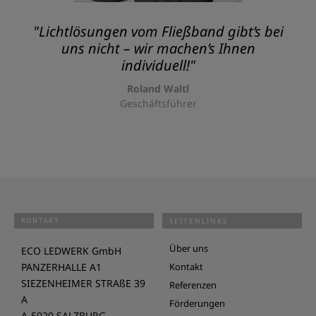
"Lichtlösungen vom Fließband gibt’s bei
uns nicht – wir machen’s Ihnen
individuell!"
Roland Waltl
Geschäftsführer
KONTAKT
SEITENLINKS
Über uns
ECO LEDWERK GmbH
PANZERHALLE A1
Kontakt
SIEZENHEIMER STRAßE 39
Referenzen
A
Förderungen
A-5020 SALZBURG